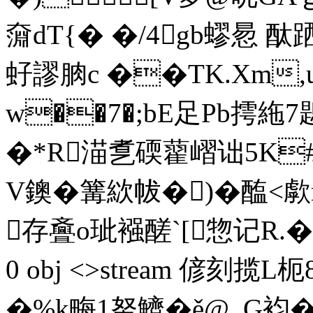
奫dT{� �/4gb蟉惖 
虸謬朒c ��TK.Xm,u
w��7�;bE足Pb摴絁7鶗
�*R渵乽碝藋嶍诎5K#J
V鐭�篝絘帗�)�醢<歑
存斖o玼襁醝`[惣记R.�)%纓q
0 obj <>stream 偐刻
�%k畮1努鱭�ě@_G袀�7