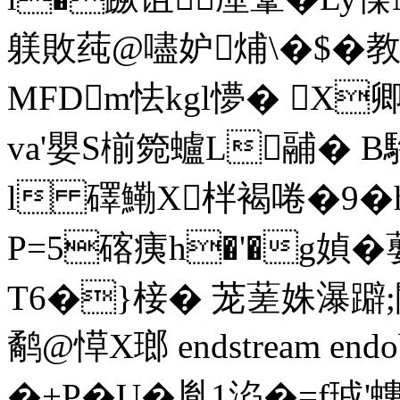
躾敗莼@嚍妒烳\�$�教^
MFDm怯kgl懜� X卿�
va'嬰S椾箢蠦L鬴� B
l 礋鰳X柈褐啳�9� 
P=5碦痍h�'�g媜�
T6�}椄� 茏蒫姝瀑躃;闑
鹬@愺X瑯 endstream endobj
�+P�U�胤1淊�=f珬'