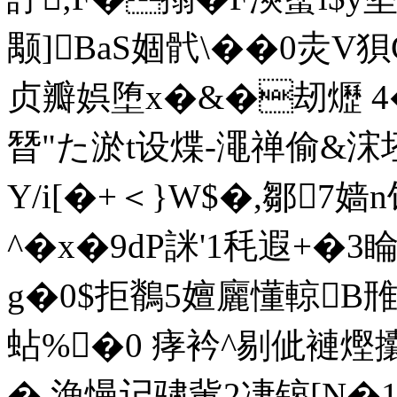
颙]BaS婟骮\��0灻V
贞瓣娯堕x�&�刼爏 4�
朁"た淤t设煠-澠禅偷&浨坯
Y/i[�+＜}W$�,鄒7嫱
^� x�9dP詸'1秏遐+�3睔v
g�0$拒鶺5嬗廲懂輬B雃
蛅%�0 痚衿^剔佌褳熞攮�
� 漁慢记骕軰2凄锿[N�1