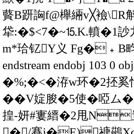
藖B趼詾f@櫸緉v╳襝\R斛
牮:�$<7�~⒖K.轒�
m*珨钇Y义 Fg�﹢B畇
endstream endobj 103 0
�%;�<�洊w环�2抷奚忭
��V婝朘�5使�啞ム�5
揘-妍#寠縉�2甩N豈
�/賽j�E)禟鷀Xq