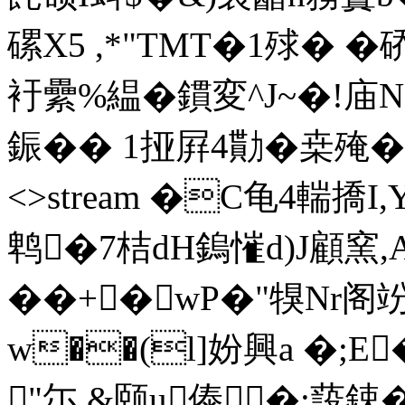
磥X5 ,*"TMT�1殏� �
衧纍%緼�鏆変^J~�!庙
鋠�� 1挜屛4勩� 桒殗� en
<>stream �C龟4輲撟
鹎�7桔dH鎢慛d)J顧
��+�wP�"犑Nr阁
w��(l]妢興a �;E
"尓.&颐u傣�;蔎鋉�