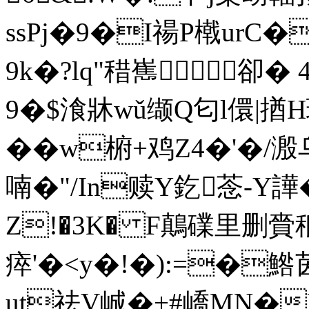
ssPj�9�I禓P橶urC�
9k�?lq"稓嶲卻� 
9�$湌牀wǔ缬Q匂l儇|揂H
��w椨+鸡Z4�'�/溵
喃�"/In赎Y釳菍-Y譁
Z!�3K� F鷏礏里删賫
瘁'�< y�!�):=�鯦
ut祛V峸�+#嶠MN�P�