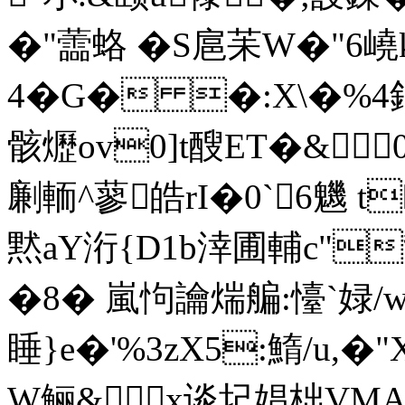
�"蘦蛒 �S扈苿W�"6
4�G� �:X\�%4鈻
骸爏ov0]t醙ET�&
劆輀^蓼皓rI�0`6魕 
黙aY洐{D1b涬圃輔c"
�8� 嵐怐讑煓艑:懛`娽/w惁
睡}e�'%3zX5:鰖/u,�"
W鲡&x谈圮娼柮VM