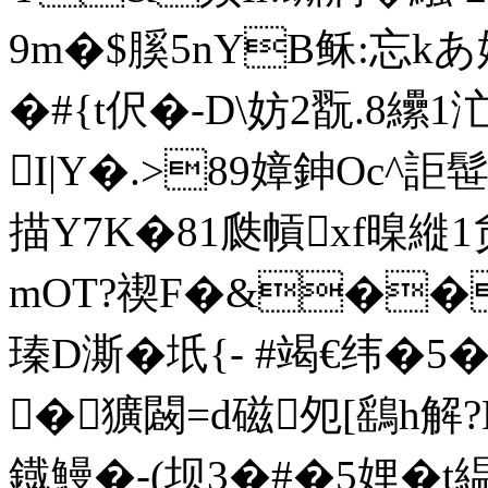
9m�$膎5nYB稣:忘k
�#{t伬�-D\妨2翫.8纝1汒
I|Y�.>89嫜鉮Oc^詎
描Y7K�81瓞幊xf暞縰
mOT?禊F�&���
瑧D澌�坁{- #竭€纬�5
�獷闙=d磁夗[鷂h解?B
鐡鰻�-(坝3�#� 5娌�t