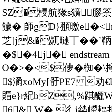
SZ�梫航猭s獷膠筡#
饖� 師gD}頨曒e�<
芝]j&�鼿曃丅��`鞆
�$�4j� endstream en
O�>�<$儚� 椥�\
$灂xoMy[骬PE7 劝€
賵e}r緄bZ,%踑釃W
6& .W�.彳j槷嶗輻拟