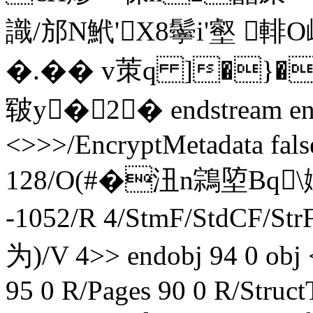
識/邡N鮘'X8鬡i'壑 
�.�� v茦q ]�}�
皲y�2� endstream end
<>>>/EncryptMetadata false
128/O(#�沑n鶎埅Bq\
-1052/R 4/StmF/StdCF/
为)/V 4>> endobj 94 0 obj 
95 0 R/Pages 90 0 R/Struct