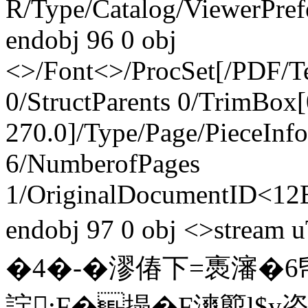
R/Type/Catalog/ViewerPref
endobj 96 0 obj
<>/Font<>/ProcSet[/PDF/Te
0/StructParents 0/TrimBox[
270.0]/Type/Page/Piec
6/NumberofPages
1/OriginalDocumentID
endobj 97 0 obj <>str
�4�-�漻偆下=褭瀋�6帋
詝;F�搨�F漺蠞l$