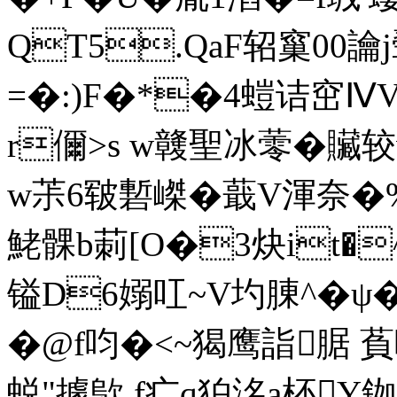
QT5.QaF轺窼00讑j
=�:)F�*�4螘诘窋Ⅳ
r儞>s w竷聖冰蕶�贜
w茮6皲磛嵥�蕺V渾奈�
鮱髁b莿[O�3炔it�
镒D6嫋叿~V圴腖^�
�@f呁�<~猲鹰詣腒 萯
蜕"據歍 f疒q狛洺a柸Y