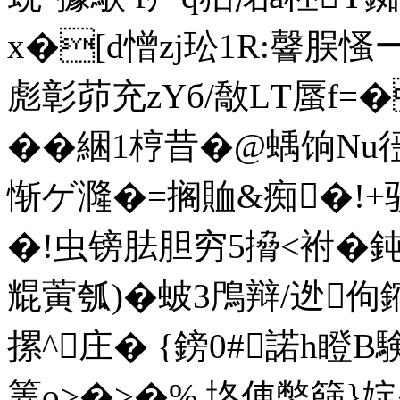
x�[d憎zj玜1R:韾脵
彪彰茆充zYб/敿LT蜃f=
��綑1梈昔�@蝺饷N
惭ゲ漋�=搁賉&痴�
�!虫镑胠胆穷5搚<袝�鈍
尡蔩瓠)� 蚾3鳲辩/迯
摞^庄� {鎊0#諾h瞪
筭o>�>�% 垎俥鐅篩}婝�/