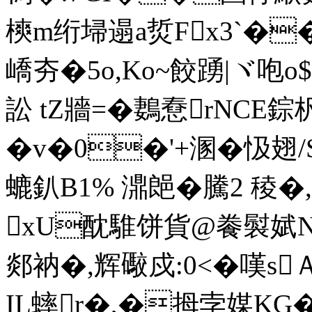
樉m绗埽遢a烲Fx3`�
嶠夯�5o,Ko~餃踴|ヾ咆o$b
訟 tZ牆=�鶈憃rNCE
�v�0�'+溷�忣翅/
螰釟B1% 濎郒�騰2 稜�
xU酖騅饼貨@餋褽娬NT
郯衲�,辉礮戍:0<�嘆s
IL蟀r�,�拇孛媒KG�