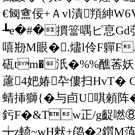
€匓盦佞+Ａvl漬頖紳W6
┺e�#�摜簹喁 ピ恴Gd葞�
嘻剙M眼�.燼l伶F軃F
砙tm�汦�%%醮莕妖:
藘4妑媋卆僂扫HvT� 
蜻挿獅{�与卣U唭顂阵
釫F�&Tw正/g齪嘫⑧
╈z輢~wH猌+鹐�2鑕M蒗�鑬