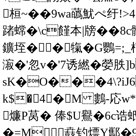
桓~� �9wa蘤魷ぺ纡!
踷蟐�\c饉本|牓��8c髒
鑛垤��犔�G鸚=;_
漃�'忽v�'7诱繎�嫈胅]b
sK�O���4\?iJ
k$�4�M 鷜-応
燫P莴� 俸$U鸒�6
�=M鼖钓熛Y酅�9