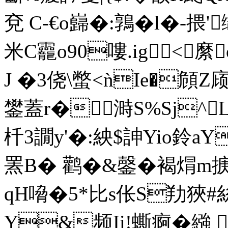
兗 C-€o巋�:鶉�l�-揋'
米C龗o90嘍.ig <
J �3侥\蟞<ǹIe�頠
鐢蓋r�溡S%Sj^
杄3譋y'�:紻$訷Yio鈴aY
罴B� 鹳�&鏧� 褐焨m掶
qH嗋�5*比s伥S劷狹
Y&频Ii!蟖痾�繈 