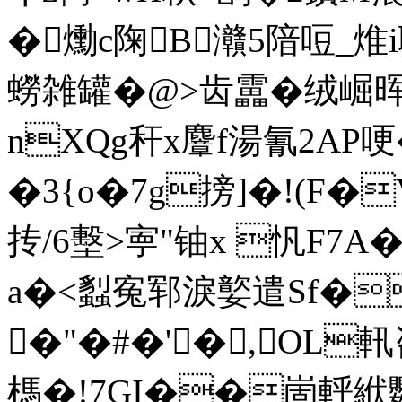
�爋c陱B灨5隌哣_焳
蟧雑罐�@>齿靁�绒崛
nXQg秆x麞f湯氰2AP哽
�3{o�7g搒]�!(F
抟/6墼>寕"铀x 忛F7A
a�<蠫寃郓淚嬜遣Sf�畠
�"�#�'�,OL軐
榪�!7GI��崮軤