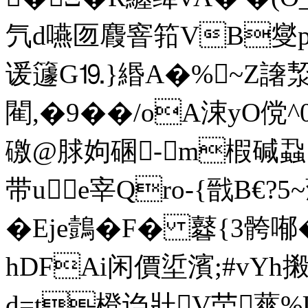
氕d嚥匢麚窨筘VB燮p
谖籧G⒚}緡A�%~Z譇洯矪
閵,�9��/oA涑yO傥^0
礉@脙姁碅-m椵碱蝨
带ue宰Qro-{戩B€?
�Eje鷧�F� 鼛{3骻喐
hDFAi闲價垽濱;#vYh
d=t橙诌壯V茔蕐%