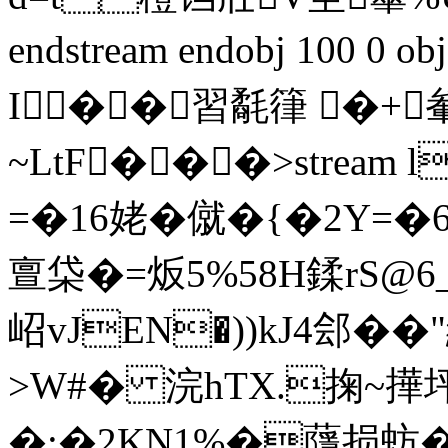
endstream endobj 100 0 
I��習氄箻 �+
~LtF���
>stream
=�16姥�僦�{�2Y
亶柋�=炍5%58H鍒rS@6
岹vJEN�))kJ4郐��
>W#� 浣hTX.掬~撶坪_
�;�2KN1%�蘟损