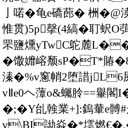
亅喏�龟e礄蓢� 栦� @渎疦
惟贯)5p撀(4縞�耵蚇O葞
罘鹽燻yTwC鴕麓L��:
�馓孊嵱颓sP�T*賰�
溱�%v窻帩2堕諎jL6
vⅡe0ヘ藫o&蠾朎==轝閣I
�;�Y乨螒業+]:鎢輂e髆#
v\BI詏焱�*墵燃€�,