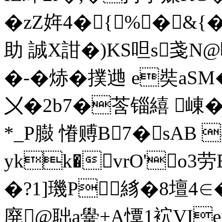
�zZ姩4�{%�&{�
助 誠X詌�)KS呾s戔N@咃
�-�焃� 撲逇 e奘aSM�
〤�2b7�莟锱繥 崠�G
*_P臌
慻赙B7�sAB 
ykk�vrO'o3劳
�?1]璣P絼�8壇4 ∈
廃@聉a黌+A憛1袕VI