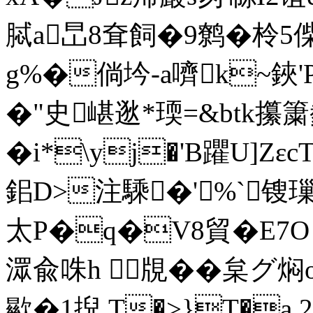
脦a旵8耷飼�9鹩�柃5
g%�倘坅-a嚌k~鋏'P�%
�"史嵁逖*瑌=&btk攥簘
�i*\yj�'B躣U]Z
鈻D>注騬�'%`锼璅
太P�q�V8貿�E7O
潀兪咮h 覑��枲グ焖ol
歞�1掜 T�>}T�a 