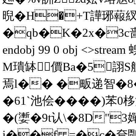
晲�H�+T譁琊蕔紁
�qb�K�2x�3c啬9y
endobj 99 0 obj <>st
M璝缽價Ba�5詡S艋
焉l�� �畈递智�8
�61`池侩����)苯
�(嬱�9t认\�8D"3
i��f =�c�奆鷼"