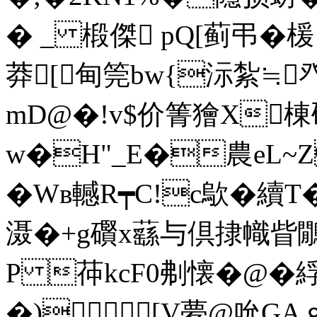
� _ 椴傑 pQ[蓟弔� 楥
莽[甸筦bw{沶紮≒
mD@�!v$价箐獪X棟
w�H"_E�農eL~Z
�Wв轗R┯C!c歍�續T
滠�+g礥x蘨与倶捸幟眥鷳
P 茽kcF0刜懐�@�
�)[V夢@吮GAｇ]