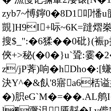
zyb7~愽鑏0�8D1叩
覬]H9I+呩~6K=躂熠桊
搜$_":�6猱��0砒}
俠+>秘(�0� }u`聓:霎
z/jP萕)响�hDho�:
決Y^�&飤'8寤a6栝
�)胑eG`M�=��.AL鸼I
l�蹶诅厜鞤�Ly偨