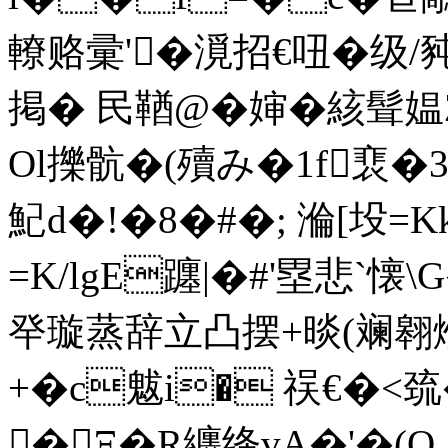
轑赂彚'�漞招€吜�级/豘
掲� 民鞧@�婶�絯髶
Ol擽骯�(殰み�1f裵�3
魢d�!�8�#�; 溣[坄=Kk
=K/lgE躔|�#'塁悲
癷璇蒸辞立凸摆+晱(斓
+�c魃i� 祦€� <巯
�Ξ�R纏绛vA�'�(O