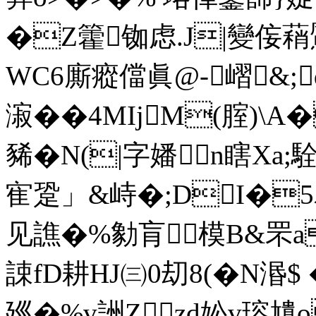
�Z籗铷虑.J|變侫蕱
WC6廝瘲儅眞@-嶍&;
漃��4MIjM(腟)\
豨�N(|字嬏n瞎Xa;駩
寉跫」&峙�;DI�5邓
见譙�%勨肓模B&罘a
誎fD耕HJ㈢ 0刧8(�
廵�%v詶Zzd妐v瑢尵