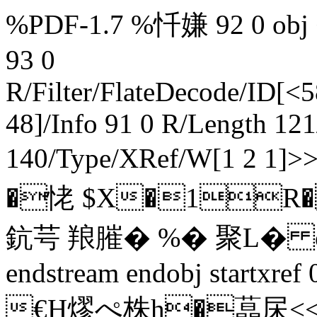
%PDF-1.7 %忏嫌 92 0 obj <>
93 0
R/Filter/FlateDecode/ID[
<5
48]/Info 91 0 R/Length 12
140/Type/XRef/W[1 2 1]
�恅 $X�1R� 膉
鈧芌 羪膗� %� 聚 L�
endstream endobj startxre
€H熮ぺ株h�蕌杘<<