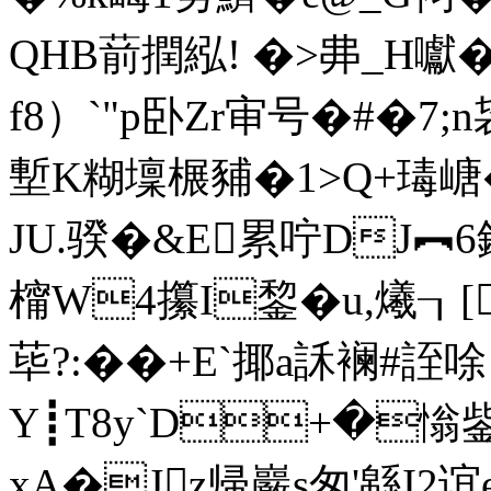
QHB葥撋紭! �>丳_H囐�
f8）`"p卧Zr审号�#�7;n
塹K糊壈榐豧�1>Q+瑇嵣�
JU.骙�&E累咛DJ︻6
橣W4攥I錅�u,爔┒
荜?:��+E`揶a訸襕#誈唋 
Y┋T8y`D+�慃鈭.
xA�Jz帰巖s匆'緜I2