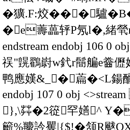
�獷.F:烄���驢�
�e薵藟轷P氖l�,緒煢
endstream endobj 106 0
祦"皩鸐嶎w釴r鬝艑e齤儮
鸭應嫨 &_�萹�<L鍚醑�
endobj 107 0 obj <>st
}
,\茻�2篵罕嫸^ Y�
籪%羻訡矍|{$!�颔R颰