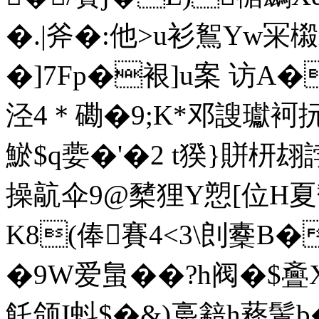
�.|斧�:他>u衫鴽Yw冞
�]7Fp�裉]u案 访A
泾4＊磡�9;K*邓謏瓛袔抏
鯲$q嬊�'�2 t猤}賆枅翃
操髚伞9@櫫狸Y愬[位H夏馤
K8(俸賽4<3\剆櫜B�
�9W爱 蛗��?h阀�$斖
飥颌I蚪$�&)裛韽h蓩鬒b�